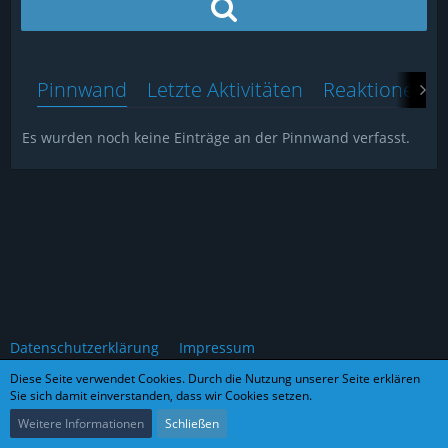
Pinnwand
Letzte Aktivitäten
Reaktionen
Es wurden noch keine Einträge an der Pinnwand verfasst.
Datenschutzerklärung
Impressum
Diese Seite verwendet Cookies. Durch die Nutzung unserer Seite erklären
Sie sich damit einverstanden, dass wir Cookies setzen.
Community-Software:
WoltLab Suite™
Weitere Informationen
Schließen